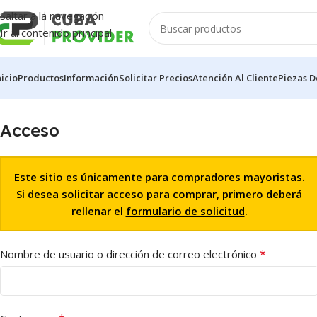
Saltar a la navegación
Ir al contenido principal
nicio
Productos
Información
Solicitar Precios
Atención Al Cliente
Piezas D
Acceso
Este sitio es únicamente para compradores mayoristas.
Si desea solicitar acceso para comprar, primero deberá
rellenar el
formulario de solicitud
.
*
Nombre de usuario o dirección de correo electrónico