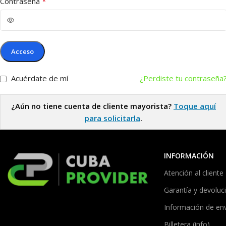
*
Contraseña
Acceso
Acuérdate de mí
¿Perdiste tu contraseña
¿Aún no tiene cuenta de cliente mayorista?
Toque aquí
para solicitarla
.
INFORMACIÓN
Atención al cliente
Garantía y devoluc
Información de en
Billetera (info)