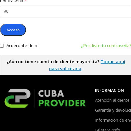
*
Contraseña
Acceso
Acuérdate de mí
¿Perdiste tu contraseña
¿Aún no tiene cuenta de cliente mayorista?
Toque aquí
para solicitarla
.
INFORMACIÓN
Atención al cliente
Garantía y devoluc
Información de en
Billetera (info)