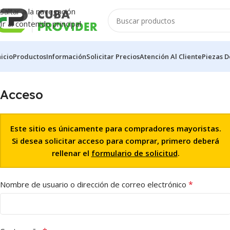
Saltar a la navegación
Ir al contenido principal
nicio
Productos
Información
Solicitar Precios
Atención Al Cliente
Piezas D
Acceso
Este sitio es únicamente para compradores mayoristas.
Si desea solicitar acceso para comprar, primero deberá
rellenar el
formulario de solicitud
.
*
Nombre de usuario o dirección de correo electrónico