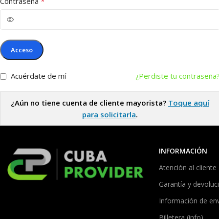
*
Contraseña
Acceso
Acuérdate de mí
¿Perdiste tu contraseña
¿Aún no tiene cuenta de cliente mayorista?
Toque aquí
para solicitarla
.
INFORMACIÓN
Atención al cliente
Garantía y devoluc
Información de en
Billetera (info)