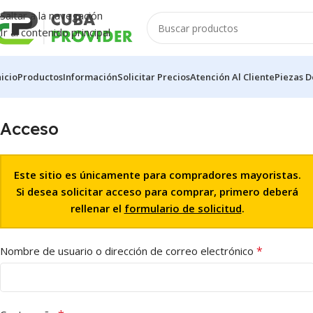
Saltar a la navegación
Ir al contenido principal
nicio
Productos
Información
Solicitar Precios
Atención Al Cliente
Piezas D
Acceso
Este sitio es únicamente para compradores mayoristas.
Si desea solicitar acceso para comprar, primero deberá
rellenar el
formulario de solicitud
.
*
Nombre de usuario o dirección de correo electrónico