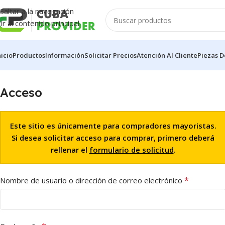
Saltar a la navegación
Ir al contenido principal
nicio
Productos
Información
Solicitar Precios
Atención Al Cliente
Piezas D
Acceso
Este sitio es únicamente para compradores mayoristas.
Si desea solicitar acceso para comprar, primero deberá
rellenar el
formulario de solicitud
.
*
Nombre de usuario o dirección de correo electrónico