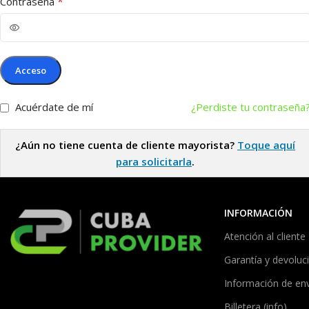
*
Contraseña
Acceso
Acuérdate de mí
¿Perdiste tu contraseña
¿Aún no tiene cuenta de cliente mayorista?
Toque aquí
para solicitarla
.
INFORMACIÓN
Atención al cliente
Garantía y devoluc
Información de en
Billetera (info)