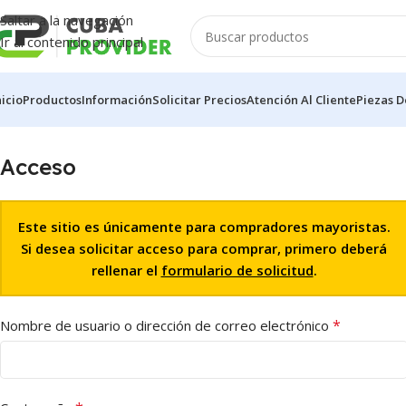
Saltar a la navegación
Ir al contenido principal
nicio
Productos
Información
Solicitar Precios
Atención Al Cliente
Piezas D
Acceso
Este sitio es únicamente para compradores mayoristas.
Si desea solicitar acceso para comprar, primero deberá
rellenar el
formulario de solicitud
.
*
Nombre de usuario o dirección de correo electrónico