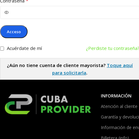
*
Contraseña
Acceso
Acuérdate de mí
¿Perdiste tu contraseña
¿Aún no tiene cuenta de cliente mayorista?
Toque aquí
para solicitarla
.
INFORMACIÓN
Atención al cliente
Garantía y devoluc
Información de en
Billetera (info)