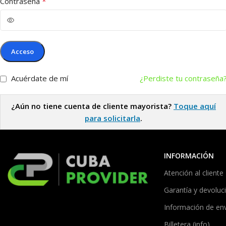
*
Contraseña
Acceso
Acuérdate de mí
¿Perdiste tu contraseña
¿Aún no tiene cuenta de cliente mayorista?
Toque aquí
para solicitarla
.
INFORMACIÓN
Atención al cliente
Garantía y devoluc
Información de en
Billetera (info)