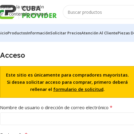
Saltar a la navegación
Ir al contenido principal
nicio
Productos
Información
Solicitar Precios
Atención Al Cliente
Piezas D
Acceso
Este sitio es únicamente para compradores mayoristas.
Si desea solicitar acceso para comprar, primero deberá
rellenar el
formulario de solicitud
.
*
Nombre de usuario o dirección de correo electrónico