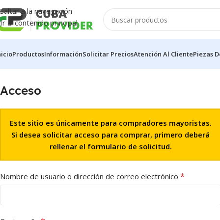
Saltar a la navegación
Ir al contenido principal
nicio
Productos
Información
Solicitar Precios
Atención Al Cliente
Piezas D
Acceso
Este sitio es únicamente para compradores mayoristas.
Si desea solicitar acceso para comprar, primero deberá
rellenar el
formulario de solicitud
.
*
Nombre de usuario o dirección de correo electrónico