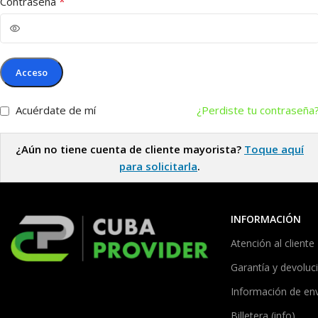
*
Contraseña
Acceso
Acuérdate de mí
¿Perdiste tu contraseña
¿Aún no tiene cuenta de cliente mayorista?
Toque aquí
para solicitarla
.
INFORMACIÓN
Atención al cliente
Garantía y devoluc
Información de en
Billetera (info)