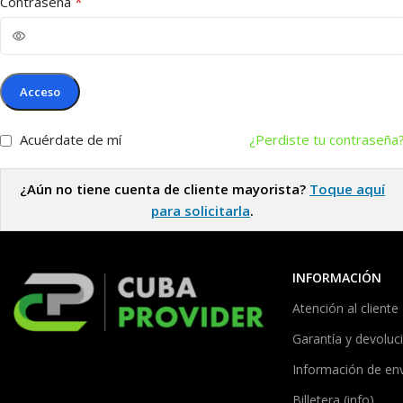
*
Contraseña
Acceso
Acuérdate de mí
¿Perdiste tu contraseña
¿Aún no tiene cuenta de cliente mayorista?
Toque aquí
para solicitarla
.
INFORMACIÓN
Atención al cliente
Garantía y devoluc
Información de en
Billetera (info)