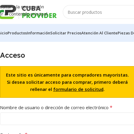
Saltar a la navegación
Ir al contenido principal
nicio
Productos
Información
Solicitar Precios
Atención Al Cliente
Piezas D
Acceso
Este sitio es únicamente para compradores mayoristas.
Si desea solicitar acceso para comprar, primero deberá
rellenar el
formulario de solicitud
.
*
Nombre de usuario o dirección de correo electrónico