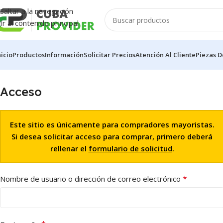
Saltar a la navegación
Ir al contenido principal
nicio
Productos
Información
Solicitar Precios
Atención Al Cliente
Piezas D
Acceso
Este sitio es únicamente para compradores mayoristas.
Si desea solicitar acceso para comprar, primero deberá
rellenar el
formulario de solicitud
.
*
Nombre de usuario o dirección de correo electrónico