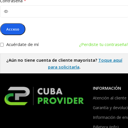
*
Contraseña
Acceso
Acuérdate de mí
¿Perdiste tu contraseña
¿Aún no tiene cuenta de cliente mayorista?
Toque aquí
para solicitarla
.
INFORMACIÓN
Atención al cliente
Garantía y devoluc
Información de en
Billetera (info)