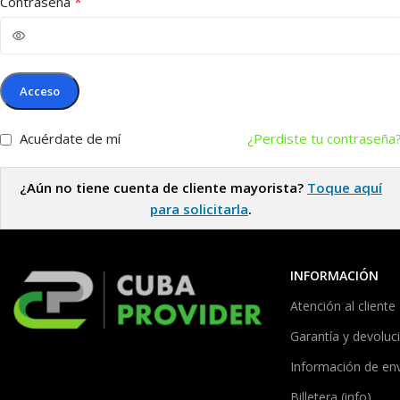
*
Contraseña
Acceso
Acuérdate de mí
¿Perdiste tu contraseña
¿Aún no tiene cuenta de cliente mayorista?
Toque aquí
para solicitarla
.
INFORMACIÓN
Atención al cliente
Garantía y devoluc
Información de en
Billetera (info)