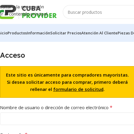
Saltar a la navegación
Ir al contenido principal
nicio
Productos
Información
Solicitar Precios
Atención Al Cliente
Piezas D
Acceso
Este sitio es únicamente para compradores mayoristas.
Si desea solicitar acceso para comprar, primero deberá
rellenar el
formulario de solicitud
.
*
Nombre de usuario o dirección de correo electrónico