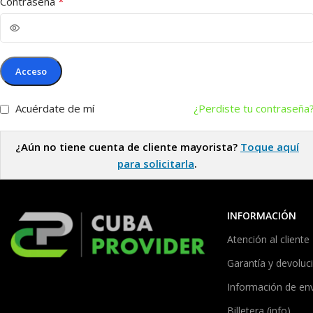
*
Contraseña
Acceso
Acuérdate de mí
¿Perdiste tu contraseña
¿Aún no tiene cuenta de cliente mayorista?
Toque aquí
para solicitarla
.
INFORMACIÓN
Atención al cliente
Garantía y devoluc
Información de en
Billetera (info)