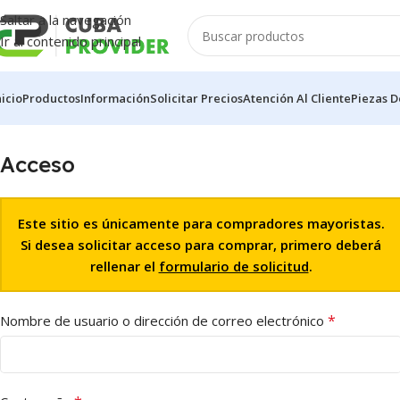
Saltar a la navegación
Ir al contenido principal
nicio
Productos
Información
Solicitar Precios
Atención Al Cliente
Piezas D
Acceso
Este sitio es únicamente para compradores mayoristas.
Si desea solicitar acceso para comprar, primero deberá
rellenar el
formulario de solicitud
.
*
Nombre de usuario o dirección de correo electrónico