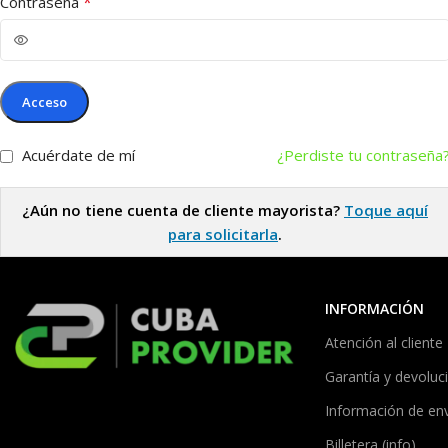
*
Contraseña
Acceso
Acuérdate de mí
¿Perdiste tu contraseña
¿Aún no tiene cuenta de cliente mayorista?
Toque aquí
para solicitarla
.
INFORMACIÓN
Atención al cliente
Garantía y devoluc
Información de en
Billetera (info)