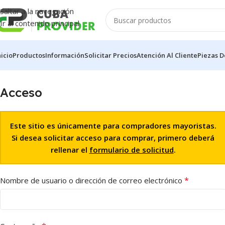
Saltar a la navegación
Ir al contenido principal
nicio
Productos
Información
Solicitar Precios
Atención Al Cliente
Piezas D
Acceso
Este sitio es únicamente para compradores mayoristas.
Si desea solicitar acceso para comprar, primero deberá
rellenar el
formulario de solicitud
.
*
Nombre de usuario o dirección de correo electrónico