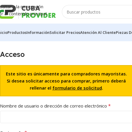
Saltar a la navegación
Ir al contenido principal
nicio
Productos
Información
Solicitar Precios
Atención Al Cliente
Piezas D
Acceso
Este sitio es únicamente para compradores mayoristas.
Si desea solicitar acceso para comprar, primero deberá
rellenar el
formulario de solicitud
.
*
Nombre de usuario o dirección de correo electrónico