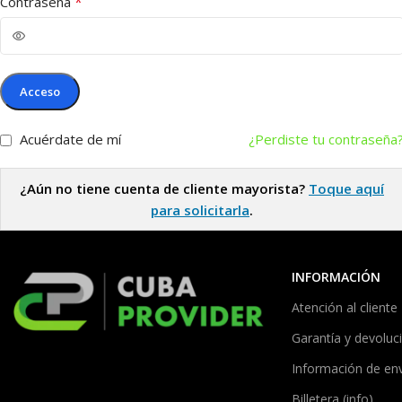
*
Contraseña
Acceso
Acuérdate de mí
¿Perdiste tu contraseña
¿Aún no tiene cuenta de cliente mayorista?
Toque aquí
para solicitarla
.
INFORMACIÓN
Atención al cliente
Garantía y devoluc
Información de en
Billetera (info)