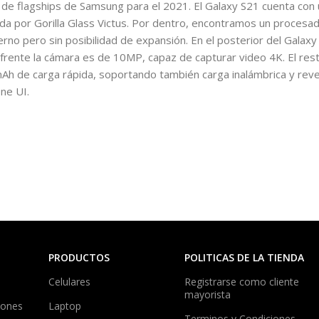
n de flagships de Samsung para el 2021. El Galaxy S21 cuenta co
ida por Gorilla Glass Victus. Por dentro, encontramos un proces
 pero sin posibilidad de expansión. En el posterior del Galaxy
rente la cámara es de 10MP, capaz de capturar video 4K. El resto
h de carga rápida, soportando también carga inalámbrica y reversi
One UI.
PRODUCTOS
POLITICAS DE LA TIENDA
Celulares
Registrarse como cliente
mayorista
iones
Laptop
Terminos y Condiciones