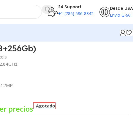
24 Support
Desde USA
+1 (786) 586-8842
Envio GRAT
(8+256Gb)
xels
 2.84GHz
P+12MP
Agotado
er precios