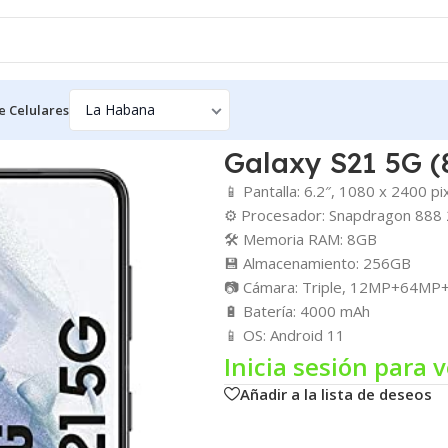
e Celulares
Galaxy S21 5G 
📱 Pantalla: 6.2″, 1080 x 2400 pi
⚙️ Procesador: Snapdragon 888
🛠️ Memoria RAM: 8GB
💾 Almacenamiento: 256GB
📷 Cámara: Triple, 12MP+64M
🔋 Batería: 4000 mAh
📱 OS: Android 11
Inicia sesión para v
Añadir a la lista de deseos