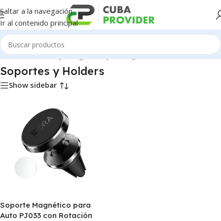
Saltar a la navegación
Ir al contenido principal
Inicio
/
Accesorios y Gadgets
/
Soportes y Holders
Soportes y Holders
Show sidebar
Soporte Magnético para
Auto PJ033 con Rotación