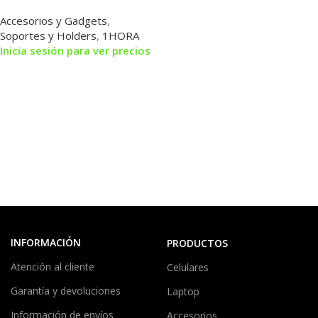
360° y Fijación en Rejilla de
Accesorios y Gadgets
,
Aire
Soportes y Holders
,
1HORA
Inicia sesión para ver precios
INFORMACIÓN
PRODUCTOS
Atención al cliente
Celulares
Garantía y devoluciones
Laptop
Información de envíos
Accesorios