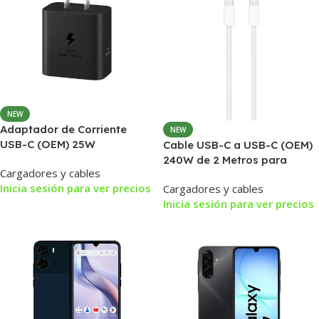
NEW
Adaptador de Corriente
NEW
USB-C (OEM) 25W
Cable USB-C a USB-C (OEM)
Compatible con Samsung –
240W de 2 Metros para
Cargadores y cables
Cargador de Pared Carga
Teléfonos y Tablets – Carga
Inicia sesión para ver precios
Cargadores y cables
Rápida
Rápida
Inicia sesión para ver precios