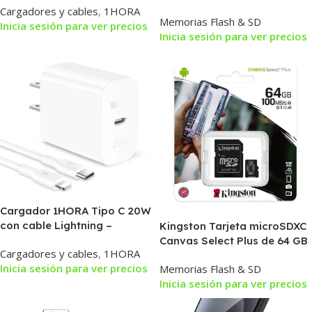
Kingston con Adaptador |
Cargadores y cables
,
1HORA
Memorias Flash & SD
Hasta 100 MB/s | A1 Clase 10
Inicia sesión para ver precios
Inicia sesión para ver precios
UHS-I
Cargador 1HORA Tipo C 20W
con cable Lightning –
Kingston Tarjeta microSDXC
GAR154
Canvas Select Plus de 64 GB
Cargadores y cables
,
1HORA
con adaptador | Hasta 100
Inicia sesión para ver precios
Memorias Flash & SD
MB/s | A1 Clase 10 UHS-I
Inicia sesión para ver precios