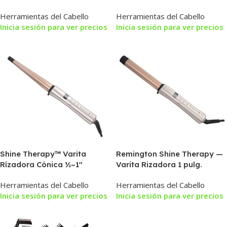
Aceite de Argán y Keratina
Microconditioning 25 mm
Herramientas del Cabello
Herramientas del Cabello
Inicia sesión para ver precios
Inicia sesión para ver precios
Shine Therapy™ Varita
Remington Shine Therapy —
Rízadora Cónica ½–1″
Varita Rizadora 1 pulg.
Infundida con Aceite de
Infundida con Aceite de
Herramientas del Cabello
Herramientas del Cabello
Argán y Keratina
Argán y Queratina
Inicia sesión para ver precios
Inicia sesión para ver precios