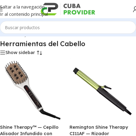
Saltar a la navegación
Ir al contenido principal
Inicio
/
Salud y Cuidado Personal
/
Herramientas del Cabello
Herramientas del Cabello
Show sidebar
Shine Therapy™ — Cepillo
Remington Shine Therapy
Alisador Infundido con
CI11AF — Rizador