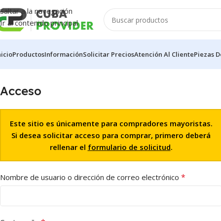
Saltar a la navegación
Ir al contenido principal
nicio
Productos
Información
Solicitar Precios
Atención Al Cliente
Piezas D
Acceso
Este sitio es únicamente para compradores mayoristas.
Si desea solicitar acceso para comprar, primero deberá
rellenar el
formulario de solicitud
.
*
Nombre de usuario o dirección de correo electrónico