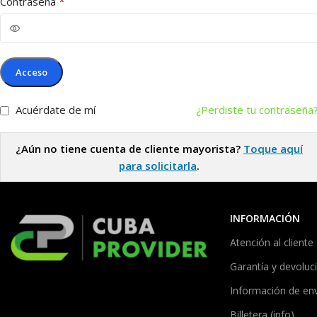
*
Contraseña
Acceso
Acuérdate de mí
¿Perdiste tu contraseña
¿Aún no tiene cuenta de cliente mayorista?
Toque aquí
para solicitarla
.
INFORMACIÓN
Atención al cliente
Garantía y devoluc
Información de en
Billetera (info)