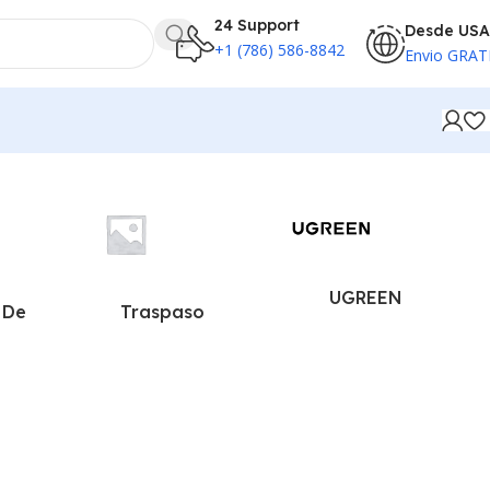
24 Support
Desde USA
+1 (786) 586-8842
Envio GRAT
UGREEN
 De
Traspaso