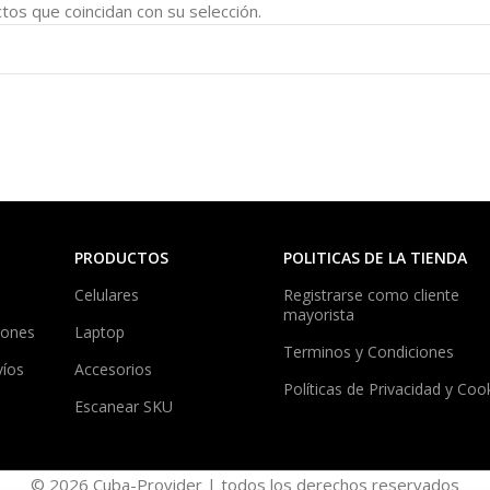
os que coincidan con su selección.
PRODUCTOS
POLITICAS DE LA TIENDA
Celulares
Registrarse como cliente
mayorista
iones
Laptop
Terminos y Condiciones
víos
Accesorios
Políticas de Privacidad y Coo
Escanear SKU
© 2026 Cuba-Provider | todos los derechos reservados