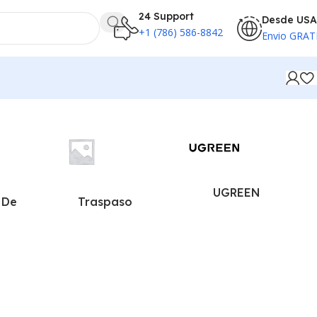
24 Support
Desde USA
+1 (786) 586-8842
Envio GRAT
UGREEN
 De
Traspaso