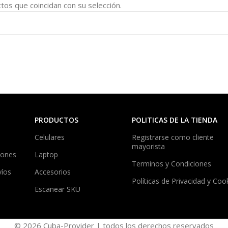
os que coincidan con su selección.
PRODUCTOS
POLITICAS DE LA TIENDA
Celulares
Registrarse como cliente
mayorista
iones
Laptop
Terminos y Condiciones
víos
Accesorios
Políticas de Privacidad y Coo
Escanear SKU
© 2026 Cuba-Provider | todos los derechos reservados