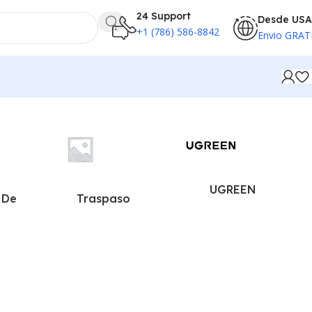
24 Support
Desde USA
+1 (786) 586-8842
Envio GRAT
UGREEN
 De
Traspaso