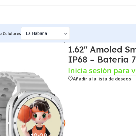
e Celulares
d Smartwatch S7 Ultra Waterproof IP68 – Bateria 750mah
1.62″ Amoled Sm
IP68 – Bateria
Inicia sesión para v
Añadir a la lista de deseos