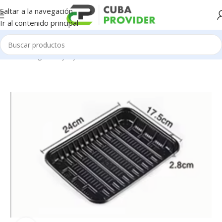
Saltar a la navegación
Ir al contenido principal
Inicio
/
Negocios y Pymes
/
Embaces