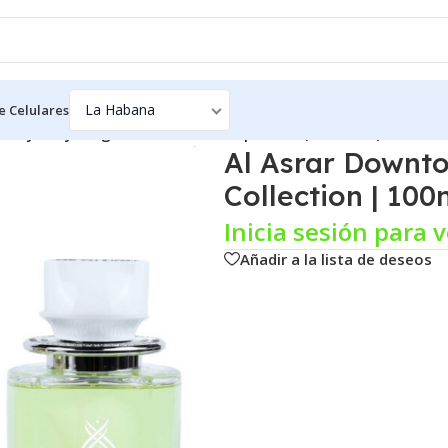
e Celulares
 Mystery – Signature Collection | 100ml (3.4 FL.OZ) Eau de 
Al Asrar Downt
Collection | 10
Inicia sesión para v
Añadir a la lista de deseos