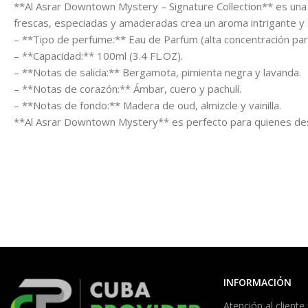
**Al Asrar Downtown Mystery – Signature Collection** es una f
frescas, especiadas y amaderadas crea un aroma intrigante y s
– **Tipo de perfume:** Eau de Parfum (alta concentración par
– **Capacidad:** 100ml (3.4 FL.OZ).
– **Notas de salida:** Bergamota, pimienta negra y lavanda.
– **Notas de corazón:** Ámbar, cuero y pachulí.
– **Notas de fondo:** Madera de oud, almizcle y vainilla.
**Al Asrar Downtown Mystery** es perfecto para quienes des
INFORMACIÓN
Atención al cliente