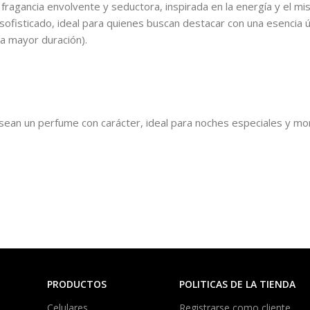
ragancia envolvente y seductora, inspirada en la energía y el mi
ofisticado, ideal para quienes buscan destacar con una esencia ú
a mayor duración).
ean un perfume con carácter, ideal para noches especiales y mo
PRODUCTOS
POLITICAS DE LA TIENDA
Celulares
Registrarse como cliente