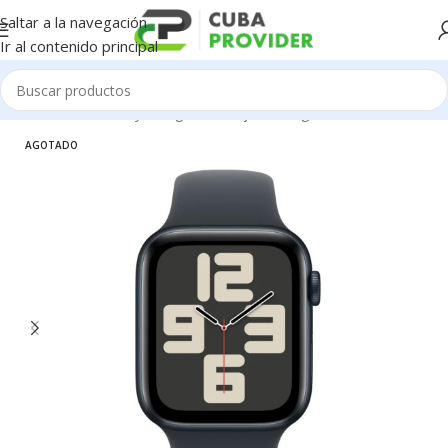
Saltar a la navegación
Ir al contenido principal
Inicio
/
Accesorios y Gadgets
/
Relojes inteligentes
AGOTADO