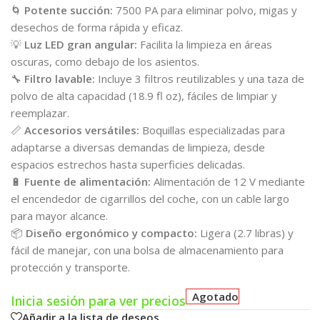
🌀
Potente succión:
7500 PA para eliminar polvo, migas y
desechos de forma rápida y eficaz.
💡
Luz LED gran angular:
Facilita la limpieza en áreas
oscuras, como debajo de los asientos.
🔧
Filtro lavable:
Incluye 3 filtros reutilizables y una taza de
polvo de alta capacidad (18.9 fl oz), fáciles de limpiar y
reemplazar.
📏
Accesorios versátiles:
Boquillas especializadas para
adaptarse a diversas demandas de limpieza, desde
espacios estrechos hasta superficies delicadas.
🔋
Fuente de alimentación:
Alimentación de 12 V mediante
el encendedor de cigarrillos del coche, con un cable largo
para mayor alcance.
📦
Diseño ergonómico y compacto:
Ligera (2.7 libras) y
fácil de manejar, con una bolsa de almacenamiento para
protección y transporte.
Agotado
Inicia sesión para ver precios
Añadir a la lista de deseos