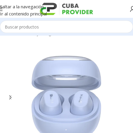
Saltar a la navegación
Ir al contenido principal
Inicio
/
Accesorios y Gadgets
/
Audifonos
/
Audífonos inalambricos