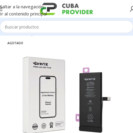
Saltar a la navegación
Ir al contenido principal
Inicio
/
Piezas para Celulares
/
iPhone
/
Baterias
AGOTADO