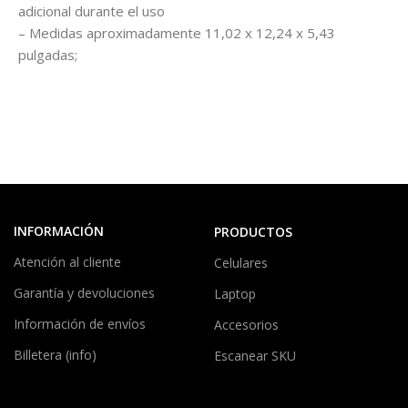
adicional durante el uso
– Medidas aproximadamente 11,02 x 12,24 x 5,43
pulgadas;
INFORMACIÓN
PRODUCTOS
Atención al cliente
Celulares
Garantía y devoluciones
Laptop
Información de envíos
Accesorios
Billetera (info)
Escanear SKU