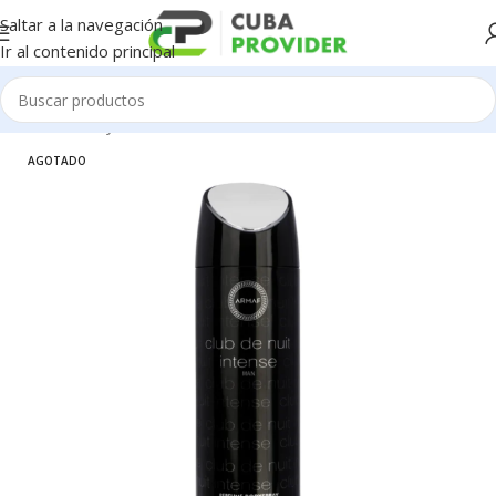
Saltar a la navegación
Ir al contenido principal
Inicio
/
Salud y Cuidado Personal
/
Perfumeria
AGOTADO