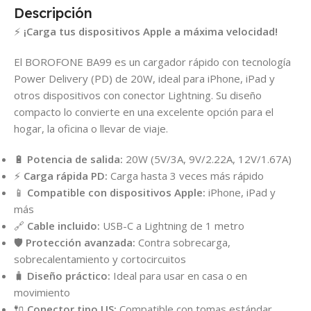
Descripción
⚡
¡Carga tus dispositivos Apple a máxima velocidad!
El BOROFONE BA99 es un cargador rápido con tecnología
Power Delivery (PD) de 20W, ideal para iPhone, iPad y
otros dispositivos con conector Lightning. Su diseño
compacto lo convierte en una excelente opción para el
hogar, la oficina o llevar de viaje.
🔋
Potencia de salida:
20W (5V/3A, 9V/2.22A, 12V/1.67A)
⚡
Carga rápida PD:
Carga hasta 3 veces más rápido
📱
Compatible con dispositivos Apple:
iPhone, iPad y
más
🔗
Cable incluido:
USB-C a Lightning de 1 metro
🛡️
Protección avanzada:
Contra sobrecarga,
sobrecalentamiento y cortocircuitos
🧳
Diseño práctico:
Ideal para usar en casa o en
movimiento
🔌
Conector tipo US:
Compatible con tomas estándar