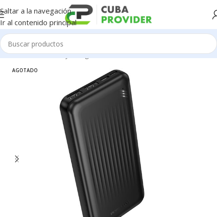
Saltar a la navegación
Ir al contenido principal
Inicio
/
Accesorios y Gadgets
/
Power Bank
AGOTADO