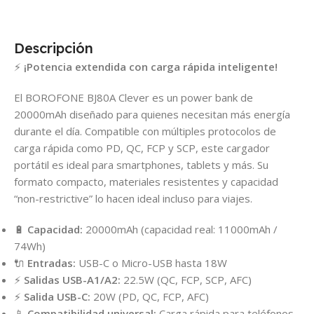
Descripción
⚡
¡Potencia extendida con carga rápida inteligente!
El BOROFONE BJ80A Clever es un power bank de
20000mAh diseñado para quienes necesitan más energía
durante el día. Compatible con múltiples protocolos de
carga rápida como PD, QC, FCP y SCP, este cargador
portátil es ideal para smartphones, tablets y más. Su
formato compacto, materiales resistentes y capacidad
“non-restrictive” lo hacen ideal incluso para viajes.
🔋
Capacidad:
20000mAh (capacidad real: 11000mAh /
74Wh)
🔌
Entradas:
USB-C o Micro-USB hasta 18W
⚡
Salidas USB-A1/A2:
22.5W (QC, FCP, SCP, AFC)
⚡
Salida USB-C:
20W (PD, QC, FCP, AFC)
📱
Compatibilidad universal:
Carga rápida para teléfonos,