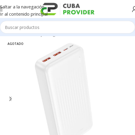
Saltar a la navegación
Ir al contenido principal
Inicio
/
Accesorios y Gadgets
/
Power Bank
AGOTADO