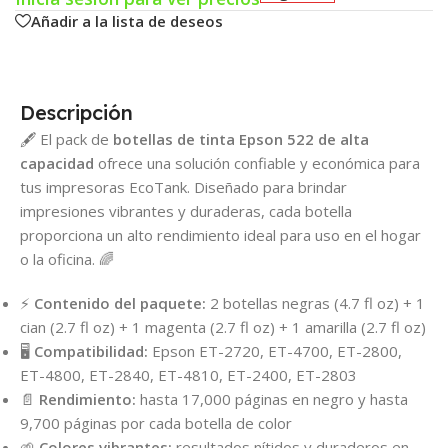
Añadir a la lista de deseos
Descripción
🖋️ El pack de
botellas de tinta Epson 522 de alta
capacidad
ofrece una solución confiable y económica para
tus impresoras EcoTank. Diseñado para brindar
impresiones vibrantes y duraderas, cada botella
proporciona un alto rendimiento ideal para uso en el hogar
o la oficina. 🌈
⚡
Contenido del paquete:
2 botellas negras (4.7 fl oz) + 1
cian (2.7 fl oz) + 1 magenta (2.7 fl oz) + 1 amarilla (2.7 fl oz)
🖥️
Compatibilidad:
Epson ET-2720, ET-4700, ET-2800,
ET-4800, ET-2840, ET-4810, ET-2400, ET-2803
📄
Rendimiento:
hasta 17,000 páginas en negro y hasta
9,700 páginas por cada botella de color
🌱
Colores vibrantes:
resultados nítidos y duraderos en