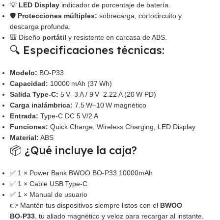
💡
LED Display
indicador de porcentaje de batería.
🛡️
Protecciones múltiples:
sobrecarga, cortocircuito y
descarga profunda.
🎒 Diseño
portátil
y resistente en carcasa de ABS.
🔍 Especificaciones técnicas:
Modelo:
BO‑P33
Capacidad:
10000 mAh (37 Wh)
Salida Type‑C:
5 V–3 A / 9 V–2.22 A (20 W PD)
Carga inalámbrica:
7.5 W–10 W magnético
Entrada:
Type‑C DC 5 V/2 A
Funciones:
Quick Charge, Wireless Charging, LED Display
Material:
ABS
📦 ¿Qué incluye la caja?
✅ 1 × Power Bank BWOO BO‑P33 10000mAh
✅ 1 × Cable USB Type‑C
✅ 1 × Manual de usuario
👉 Mantén tus dispositivos siempre listos con el
BWOO
BO‑P33
, tu aliado magnético y veloz para recargar al instante.