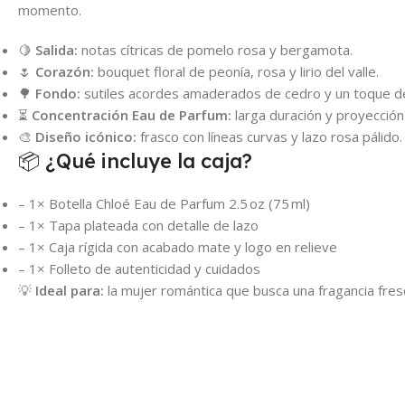
momento.
🍋
Salida:
notas cítricas de pomelo rosa y bergamota.
🌷
Corazón:
bouquet floral de peonía, rosa y lirio del valle.
🌳
Fondo:
sutiles acordes amaderados de cedro y un toque de
⏳
Concentración Eau de Parfum:
larga duración y proyección
🎨
Diseño icónico:
frasco con líneas curvas y lazo rosa pálido.
📦 ¿Qué incluye la caja?
– 1× Botella Chloé Eau de Parfum 2.5 oz (75 ml)
– 1× Tapa plateada con detalle de lazo
– 1× Caja rígida con acabado mate y logo en relieve
– 1× Folleto de autenticidad y cuidados
💡
Ideal para:
la mujer romántica que busca una fragancia fresca