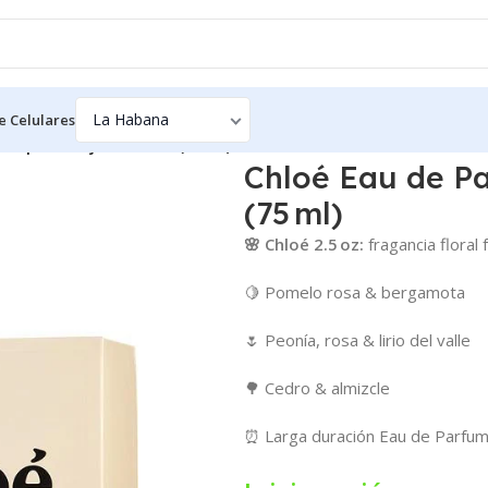
e Celulares
um para Mujer – 2.5 oz (75 ml)
Chloé Eau de Pa
(75 ml)
🌸 Chloé 2.5 oz:
fragancia floral 
🍋 Pomelo rosa & bergamota
🌷 Peonía, rosa & lirio del valle
🌳 Cedro & almizcle
⏰ Larga duración Eau de Parfu