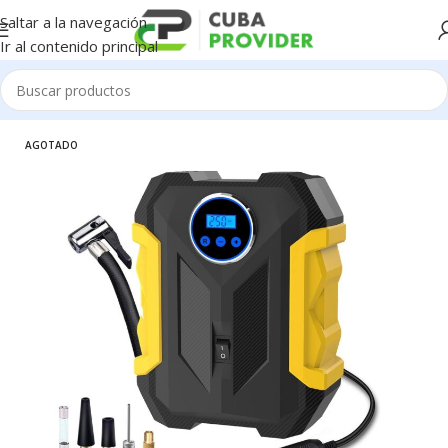
Saltar a la navegación
Ir al contenido principal
Inicio
/
Automotriz
/
Carros accesorios
AGOTADO