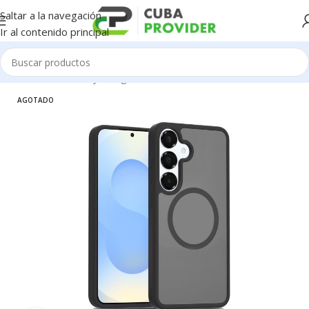
Saltar a la navegación
Ir al contenido principal
Inicio
/
Accesorios y Gadgets
/
Forros de Celulares
AGOTADO