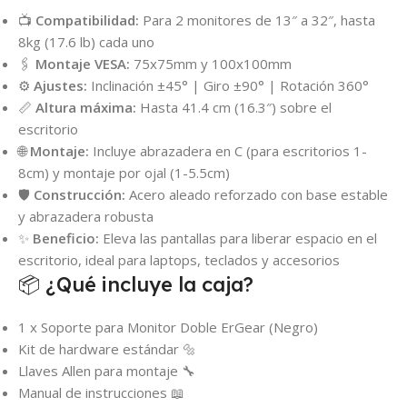
📺
Compatibilidad:
Para 2 monitores de 13″ a 32″, hasta
8kg (17.6 lb) cada uno
🖇️
Montaje VESA:
75x75mm y 100x100mm
⚙️
Ajustes:
Inclinación ±45° | Giro ±90° | Rotación 360°
📏
Altura máxima:
Hasta 41.4 cm (16.3″) sobre el
escritorio
🌐
Montaje:
Incluye abrazadera en C (para escritorios 1-
8cm) y montaje por ojal (1-5.5cm)
🛡️
Construcción:
Acero aleado reforzado con base estable
y abrazadera robusta
✨
Beneficio:
Eleva las pantallas para liberar espacio en el
escritorio, ideal para laptops, teclados y accesorios
📦 ¿Qué incluye la caja?
1 x Soporte para Monitor Doble ErGear (Negro)
Kit de hardware estándar 🔩
Llaves Allen para montaje 🔧
Manual de instrucciones 📖