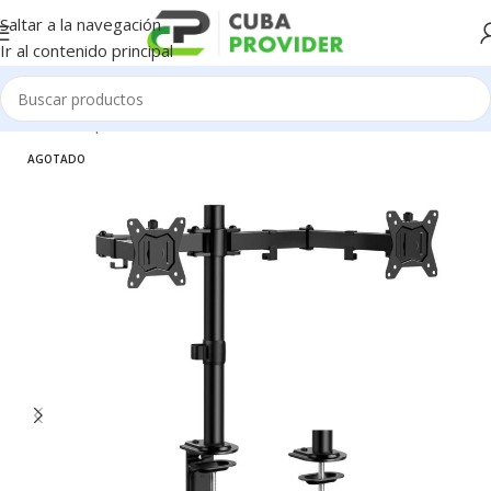
Saltar a la navegación
Ir al contenido principal
Inicio
/
Componentes de PC
/
Monitores
AGOTADO