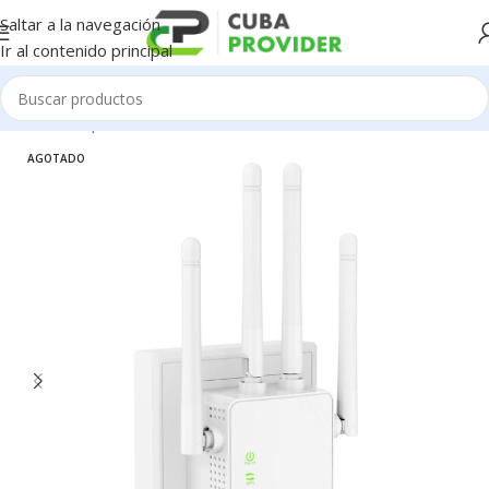
Saltar a la navegación
Ir al contenido principal
Inicio
/
Componentes de PC
/
Redes / WiFi / 4G
/
Accesorios Wifi
AGOTADO