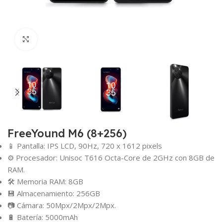
Click para agrandar
FreeYound M6 (8+256)
📱 Pantalla: IPS LCD, 90Hz, 720 x 1612 pixels
⚙️ Procesador: Unisoc T616 Octa-Core de 2GHz con 8GB de
RAM.
🛠️ Memoria RAM: 8GB
💾 Almacenamiento: 256GB
📷 Cámara: 50Mpx/2Mpx/2Mpx.
🔋 Batería: 5000mAh