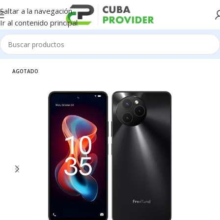
Saltar a la navegación
Ir al contenido principal
Inicio
/
Celulares
/
FreeYound
AGOTADO