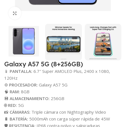
Click para agrandar
Galaxy A57 5G (8+256GB)
📱
PANTALLA:
6.7″ Super AMOLED Plus, 2400 x 1080,
120Hz
⚙️
PROCESADOR:
Galaxy A57 5G
🧠
RAM:
8GB
💾
ALMACENAMIENTO:
256GB
🌐
RED:
5G
📸
CÁMARAS:
Triple cámara con Nightography Video
🔋
BATERÍA:
5000mAh con carga súper rápida de 45W
🛡️
RESISTENCIA:
IP68 contra polvo y salpicaduras