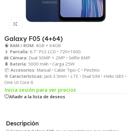
Click para agrandar
Galaxy F05 (4+64)
🧠
RAM / ROM:
4GB + 64GB
📱
Pantalla:
6.7″ PLS LCD • 720×1600
📸
Cámara:
Dual 50MP + 2MP • Selfie 8MP
🔋
Batería:
5000 mAh • Carga 25W
📦
Accesorios:
Manual • Cable Tipo-C • Pinchito
⚙️
Características:
Jack 3.5mm • LTE • Dual SIM • Helio G85 •
One UI Core 6
Inicia sesión para ver precios
Añadir a la lista de deseos
Descripción