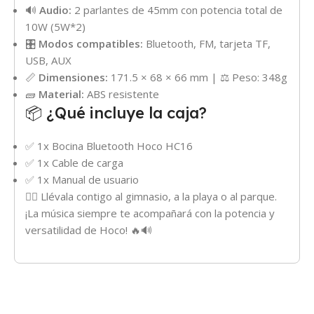
🔊
Audio:
2 parlantes de 45mm con potencia total de
10W (5W*2)
🎛️
Modos compatibles:
Bluetooth, FM, tarjeta TF,
USB, AUX
📏
Dimensiones:
171.5 × 68 × 66 mm | ⚖️ Peso: 348g
🧱
Material:
ABS resistente
📦 ¿Qué incluye la caja?
✅ 1x Bocina Bluetooth Hoco HC16
✅ 1x Cable de carga
✅ 1x Manual de usuario
🏋️‍♂️ Llévala contigo al gimnasio, a la playa o al parque.
¡La música siempre te acompañará con la potencia y
versatilidad de Hoco! 🔥🔊