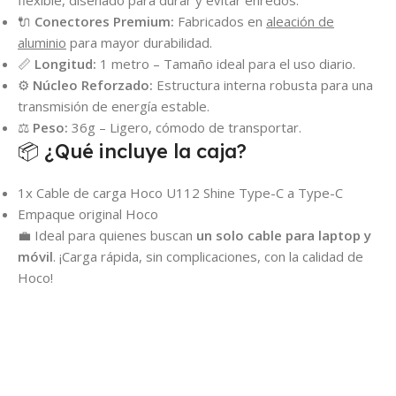
flexible, diseñado para durar y evitar enredos.
🔌
Conectores Premium:
Fabricados en
aleación de
aluminio
para mayor durabilidad.
📏
Longitud:
1 metro – Tamaño ideal para el uso diario.
⚙️
Núcleo Reforzado:
Estructura interna robusta para una
transmisión de energía estable.
⚖️
Peso:
36g – Ligero, cómodo de transportar.
📦 ¿Qué incluye la caja?
1x Cable de carga Hoco U112 Shine Type-C a Type-C
Empaque original Hoco
💼 Ideal para quienes buscan
un solo cable para laptop y
móvil
. ¡Carga rápida, sin complicaciones, con la calidad de
Hoco!