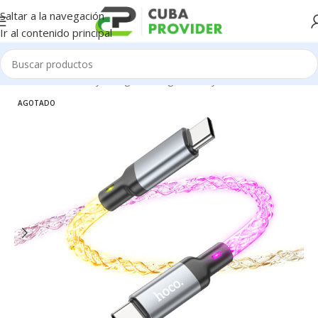
Saltar a la navegación
Ir al contenido principal
Inicio
/
Accesorios y Gadgets
/
Cargadores y cables
AGOTADO