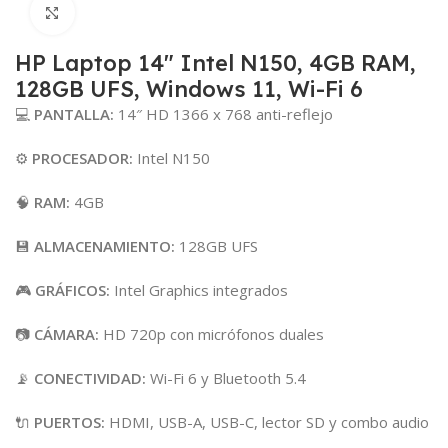
Click para agrandar
HP Laptop 14″ Intel N150, 4GB RAM,
128GB UFS, Windows 11, Wi-Fi 6
💻
PANTALLA:
14″ HD 1366 x 768 anti-reflejo
⚙️
PROCESADOR:
Intel N150
🧠
RAM:
4GB
💾
ALMACENAMIENTO:
128GB UFS
🎮
GRÁFICOS:
Intel Graphics integrados
📷
CÁMARA:
HD 720p con micrófonos duales
📡
CONECTIVIDAD:
Wi-Fi 6 y Bluetooth 5.4
🔌
PUERTOS:
HDMI, USB-A, USB-C, lector SD y combo audio