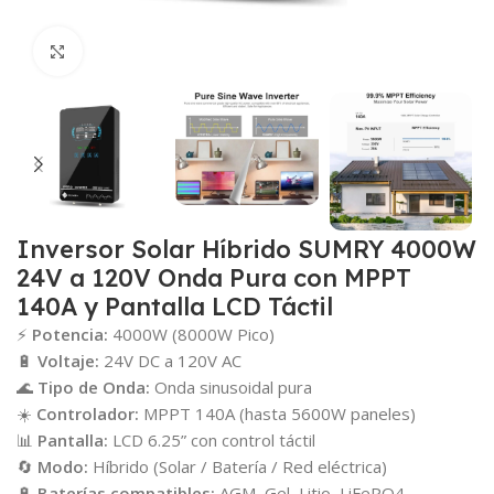
Click para agrandar
Inversor Solar Híbrido SUMRY 4000W
24V a 120V Onda Pura con MPPT
140A y Pantalla LCD Táctil
⚡
Potencia:
4000W (8000W Pico)
🔋
Voltaje:
24V DC a 120V AC
🌊
Tipo de Onda:
Onda sinusoidal pura
☀️
Controlador:
MPPT 140A (hasta 5600W paneles)
📊
Pantalla:
LCD 6.25” con control táctil
🔄
Modo:
Híbrido (Solar / Batería / Red eléctrica)
🔋
Baterías compatibles:
AGM, Gel, Litio, LiFePO4