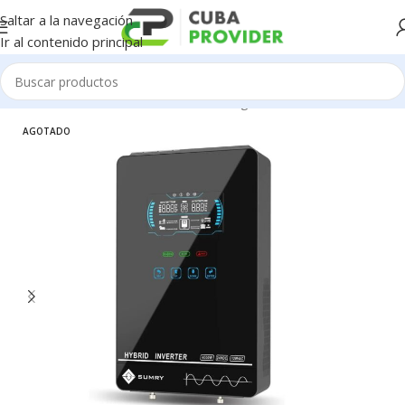
Saltar a la navegación
Ir al contenido principal
ectrodomésticos
/
Generadores de Energía / Plantas
/
Inversores
AGOTADO