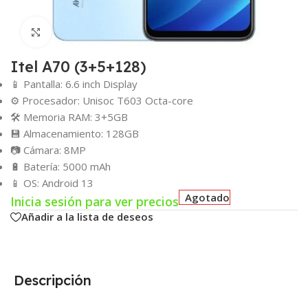
Click para agrandar
Itel A70 (3+5+128)
📱 Pantalla: 6.6 inch Display
⚙️ Procesador: Unisoc T603 Octa-core
🛠️ Memoria RAM: 3+5GB
💾 Almacenamiento: 128GB
📷 Cámara: 8MP
🔋 Batería: 5000 mAh
📱 OS: Android 13
Agotado
Inicia sesión para ver precios
Añadir a la lista de deseos
Descripción