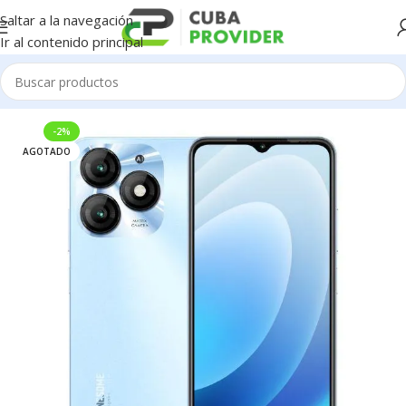
Saltar a la navegación
Ir al contenido principal
Inicio
/
Celulares
/
Itel
-2%
AGOTADO