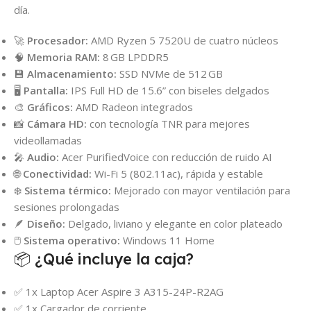
día.
🚀
Procesador:
AMD Ryzen 5 7520U de cuatro núcleos
🧠
Memoria RAM:
8 GB LPDDR5
💾
Almacenamiento:
SSD NVMe de 512 GB
🖥️
Pantalla:
IPS Full HD de 15.6” con biseles delgados
🎨
Gráficos:
AMD Radeon integrados
📸
Cámara HD:
con tecnología TNR para mejores
videollamadas
🎤
Audio:
Acer PurifiedVoice con reducción de ruido AI
🌐
Conectividad:
Wi-Fi 5 (802.11ac), rápida y estable
❄️
Sistema térmico:
Mejorado con mayor ventilación para
sesiones prolongadas
🪶
Diseño:
Delgado, liviano y elegante en color plateado
🖱️
Sistema operativo:
Windows 11 Home
📦 ¿Qué incluye la caja?
✅ 1x Laptop Acer Aspire 3 A315-24P-R2AG
✅ 1x Cargador de corriente