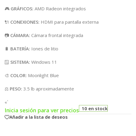
🎮
GRÁFICOS:
AMD Radeon integrados
🔌
CONEXIONES:
HDMI para pantalla externa
📷
CÁMARA:
Cámara frontal integrada
🔋
BATERÍA:
Iones de litio
🪟
SISTEMA:
Windows 11
🎨
COLOR:
Moonlight Blue
⚖️
PESO:
3.5 lb aproximadamente
«`
10 en stock
Inicia sesión para ver precios
Añadir a la lista de deseos