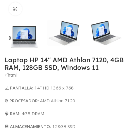
Click para agrandar
Laptop HP 14″ AMD Athlon 7120, 4GB
RAM, 128GB SSD, Windows 11
«`html
💻
PANTALLA:
14″ HD 1366 x 768
⚙️
PROCESADOR:
AMD Athlon 7120
🧠
RAM:
4GB DRAM
💾
ALMACENAMIENTO:
128GB SSD